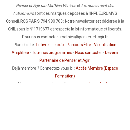
Penser et Agir par Mathieu Vénisse
et
Le mouvement des
Actionneurs
sont des marques déposées à l'INPI. EURL MVG
Conseil, RCS PARIS 794 980 763 ; Notre newsletter est déclarée à la
CNIL sous le N°1719677 et respecte la loi informatique et libertés.
Pour nous contacter : mathieu@penser-et-agir.fr
Plan du site :
Le livre
-
Le club
-
Parcours Élite
-
Visualisation
Amplifiée
-
Tous nos programmes
-
Nous contacter
-
Devenir
Partenaire de Penser et Agir
Déjà membre ? Connectez-vous ici :
Accès Membre (Espace
Formation)
Vous pouvez consulter en ligne nos
mentions légales
,
nos
conditions générales de vente et d’utilisation
ainsi que
notre
politique de confidentialité
.
Avertissement Important sur la Visualisation Amplifiée :
Les
informations présentées sur ce site ont un but informatif et
éducatif uniquement. Elles ne constituent en aucun cas un conseil