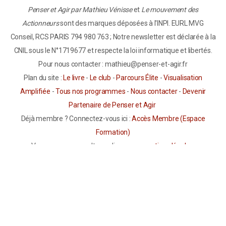
Penser et Agir par Mathieu Vénisse
et
Le mouvement des
Actionneurs
sont des marques déposées à l'INPI. EURL MVG
Conseil, RCS PARIS 794 980 763 ; Notre newsletter est déclarée à la
CNIL sous le N°1719677 et respecte la loi informatique et libertés.
Pour nous contacter : mathieu@penser-et-agir.fr
Plan du site :
Le livre
-
Le club
-
Parcours Élite
-
Visualisation
Amplifiée
-
Tous nos programmes
-
Nous contacter
-
Devenir
Partenaire de Penser et Agir
Déjà membre ? Connectez-vous ici :
Accès Membre (Espace
Formation)
Vous pouvez consulter en ligne nos
mentions légales
,
nos
conditions générales de vente et d’utilisation
ainsi que
notre
politique de confidentialité
.
Avertissement Important sur la Visualisation Amplifiée :
Les
informations présentées sur ce site ont un but informatif et
éducatif uniquement. Elles ne constituent en aucun cas un conseil