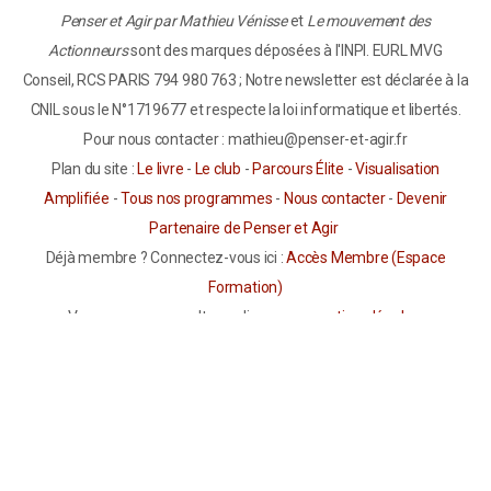
Penser et Agir par Mathieu Vénisse
et
Le mouvement des
Actionneurs
sont des marques déposées à l'INPI. EURL MVG
Conseil, RCS PARIS 794 980 763 ; Notre newsletter est déclarée à la
CNIL sous le N°1719677 et respecte la loi informatique et libertés.
Pour nous contacter : mathieu@penser-et-agir.fr
Plan du site :
Le livre
-
Le club
-
Parcours Élite
-
Visualisation
Amplifiée
-
Tous nos programmes
-
Nous contacter
-
Devenir
Partenaire de Penser et Agir
Déjà membre ? Connectez-vous ici :
Accès Membre (Espace
Formation)
Vous pouvez consulter en ligne nos
mentions légales
,
nos
conditions générales de vente et d’utilisation
ainsi que
notre
politique de confidentialité
.
Avertissement Important sur la Visualisation Amplifiée :
Les
informations présentées sur ce site ont un but informatif et
éducatif uniquement. Elles ne constituent en aucun cas un conseil