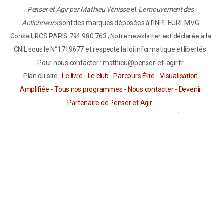
Penser et Agir par Mathieu Vénisse
et
Le mouvement des
Actionneurs
sont des marques déposées à l'INPI. EURL MVG
Conseil, RCS PARIS 794 980 763 ; Notre newsletter est déclarée à la
CNIL sous le N°1719677 et respecte la loi informatique et libertés.
Pour nous contacter : mathieu@penser-et-agir.fr
Plan du site :
Le livre
-
Le club
-
Parcours Élite
-
Visualisation
Amplifiée
-
Tous nos programmes
-
Nous contacter
-
Devenir
Partenaire de Penser et Agir
Déjà membre ? Connectez-vous ici :
Accès Membre (Espace
Formation)
Vous pouvez consulter en ligne nos
mentions légales
,
nos
conditions générales de vente et d’utilisation
ainsi que
notre
politique de confidentialité
.
Avertissement Important sur la Visualisation Amplifiée :
Les
informations présentées sur ce site ont un but informatif et
éducatif uniquement. Elles ne constituent en aucun cas un conseil