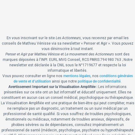
En vous inscrivant sur le site
Les Actionneurs
, vous recevrez par email les
conseils de Mathieu Vénisse via sa newsletter « Penser et Agir ».
Vous pouvez
vous désinscrire à tout instant.
Penser et Agir par Mathieu Vénisse
et
Le mouvement des Actionneurs
sont des
marques déposées à l'INPI.
EURL MVG Conseil, RCS PARIS 794 980 763 ; Notre
newsletter est déclarée à la CNIL sous le N°1719677 et respecte la loi
informatique et libertés.
Vous pouvez consulter en ligne nos
mentions légales
, nos
conditions générales
de vente et d’utilisation
ainsi que notre
politique de confidentialité
.
Avertissement Important sur la Visualisation Amplifiée :
Les informations
présentées sur ce site ont un but informatif et éducatif uniquement. Elles ne
constituent en aucun cas un conseil médical, psychologique ou thérapeutique.
La Visualisation Amplifiée est une pratique de bien-être qui peut compléter, mais
ne remplace pas un diagnostic, un traitement ou un suivi médical par un
professionnel de santé qualifié. Si vous souffrez de troubles psychologiques,
émotionnels ou médicaux, notamment de troubles anxieux, dépressifs, de
phobies sévères ou de dépendances, consultez impérativement un
professionnel de santé (médecin, psychologue, psychiatre ou hypnothérapeute