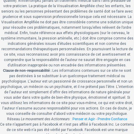
qualifié). N’interrompez jamais un traitement médical sans l’avis préalable de
votre praticien. La pratique de la Visualisation Amplifiée chez les enfants, les
seniors ou les personnes présentant des problèmes de santé doit se faire avec
prudence et sous supervision professionnelle lorsque cela est nécessaire. La
Visualisation Amplifiée ne doit pas être considérée comme une solution unique
pour résoudre ces problématiques, notamment lorsqu’elles relèvent de l’ordre
médical. Enfin, toute référence aux effets physiologiques (sur le cerveau, le
système immunitaire, la pression artérielle, etc.) doit être comprise comme des
indications générales issues d’études scientifiques et non comme des
recommandations thérapeutiques personnalisées. En poursuivant la lecture de
ce site, vous reconnaissez avoir pris connaissance de cet avertissement et
comprendre que la responsabilité de l’auteur ne saurait être engagée en cas
d’utilisation inappropriée ou non encadrée des informations présentées.
Clause de non-responsabilité :
Les informations contenues sur ce site ne sont
pas destinées à se substituer à un quelconque traitement médical ou
psychologique.
L'auteur est un passionné de croissance personnelle et non un
psychologue, un médecin ou un psychiatre, et il ne prétend pas l'être. L'intention
de l'auteur est simplement d'offrir des informations de nature générale pour
vous aider dans votre quête de bien-être physique, émotionnel et spirituel. Si
vous utilisez les informations de ce site pour vous-même, ce qui est votre droit,
l'auteur n'assume aucune responsabilité pour vos actions. En cas de doute, je
vous conseille de consulter d'abord votre médecin ou votre psychologue.
Réseau
Le mouvement des Actionneurs
:
Penser et Agir
-
Prendre Confiance
Ce site n’appartient pas à Facebook et n’est pas affilié à Facebook Inc. Le contenu
de ce site web n’a pas été vérifié par Facebook. Facebook est une marque