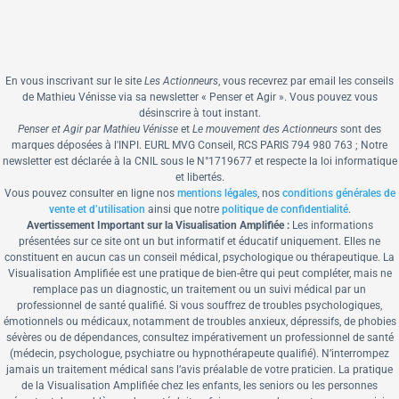
En vous inscrivant sur le site
Les Actionneurs
, vous recevrez par email les conseils
de Mathieu Vénisse via sa newsletter « Penser et Agir ».
Vous pouvez vous
désinscrire à tout instant.
Penser et Agir par Mathieu Vénisse
et
Le mouvement des Actionneurs
sont des
marques déposées à l'INPI.
EURL MVG Conseil, RCS PARIS 794 980 763 ; Notre
newsletter est déclarée à la CNIL sous le N°1719677 et respecte la loi informatique
et libertés.
Vous pouvez consulter en ligne nos
mentions légales
, nos
conditions générales de
vente et d’utilisation
ainsi que notre
politique de confidentialité
.
Avertissement Important sur la Visualisation Amplifiée :
Les informations
présentées sur ce site ont un but informatif et éducatif uniquement. Elles ne
constituent en aucun cas un conseil médical, psychologique ou thérapeutique. La
Visualisation Amplifiée est une pratique de bien-être qui peut compléter, mais ne
remplace pas un diagnostic, un traitement ou un suivi médical par un
professionnel de santé qualifié. Si vous souffrez de troubles psychologiques,
émotionnels ou médicaux, notamment de troubles anxieux, dépressifs, de phobies
sévères ou de dépendances, consultez impérativement un professionnel de santé
(médecin, psychologue, psychiatre ou hypnothérapeute qualifié). N’interrompez
jamais un traitement médical sans l’avis préalable de votre praticien. La pratique
de la Visualisation Amplifiée chez les enfants, les seniors ou les personnes