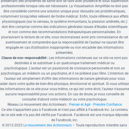
présentant des problèmes de santé doit se faire avec prudence et sous supervision
professionnelle lorsque cela est nécessaire. La Visualisation Amplifiée ne doit pas
être considérée comme une solution unique pour résoudre ces problématiques,
notamment lorsqu’elles relèvent de l’ordre médical. Enfin, toute référence aux effets
physiologiques (sur le cerveau, le système immunitaire, la pression artérielle, etc.)
doit être comprise comme des indications générales issues d’études scientifiques
et non comme des recommandations thérapeutiques personnalisées. En
poursuivant la lecture de ce site, vous reconnaissez avoir pris connaissance de cet
avertissement et comprendre que la responsabilité de l’auteur ne saurait être
engagée en cas d’utilisation inappropriée ou non encadrée des informations
présentées.
Clause de non-responsabilité :
Les informations contenues sur ce site ne sont pas
destinées à se substituer à un quelconque traitement médical ou
psychologique.
L'auteur est un passionné de croissance personnelle et non un
psychologue, un médecin ou un psychiatre, et il ne prétend pas l'être. L'intention de
l'auteur est simplement d'offrir des informations de nature générale pour vous
aider dans votre quête de bien-être physique, émotionnel et spirituel. Si vous utilisez
les informations de ce site pour vous-même, ce qui est votre droit, l'auteur n'assume
aucune responsabilité pour vos actions. En cas de doute, je vous conseille de
consulter d'abord votre médecin ou votre psychologue.
Réseau
Le mouvement des Actionneurs
:
Penser et Agir
-
Prendre Confiance
Ce site n’appartient pas à Facebook et n’est pas affilié à Facebook Inc. Le contenu
de ce site web n’a pas été vérifié par Facebook. Facebook est une marque déposée
de Facebook, inc.
© 2012-
2025
Le mouvement des Actionneurs
– Toute reproduction interdite sans