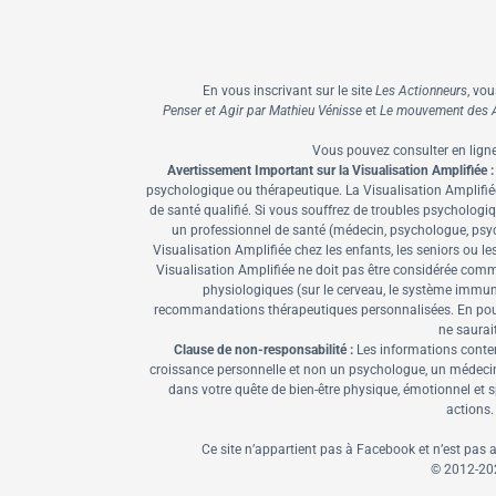
En vous inscrivant sur le site
Les Actionneurs
, vo
Penser et Agir par Mathieu Vénisse
et
Le mouvement des A
Vous pouvez consulter en lign
Avertissement Important sur la Visualisation Amplifiée :
psychologique ou thérapeutique. La Visualisation Amplifiée
de santé qualifié. Si vous souffrez de troubles psycholo
un professionnel de santé (médecin, psychologue, psych
Visualisation Amplifiée chez les enfants, les seniors ou l
Visualisation Amplifiée ne doit pas être considérée comm
physiologiques (sur le cerveau, le système immuni
recommandations thérapeutiques personnalisées. En poursu
ne saurai
Clause de non-responsabilité :
Les informations conten
croissance personnelle et non un psychologue, un médecin ou
dans votre quête de bien-être physique, émotionnel et sp
actions.
Ce site n’appartient pas à Facebook et n’est pas 
© 2012-
20