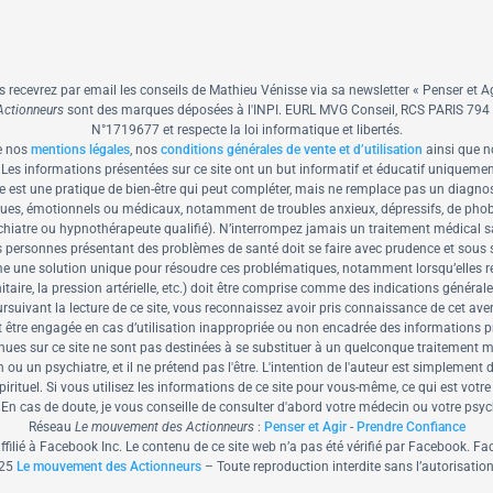
us recevrez par email les conseils de Mathieu Vénisse via sa newsletter « Penser et Ag
ctionneurs
sont des marques déposées à l'INPI.
EURL MVG Conseil, RCS PARIS 794 98
N°1719677 et respecte la loi informatique et libertés.
e nos
mentions légales
, nos
conditions générales de vente et d’utilisation
ainsi que n
Les informations présentées sur ce site ont un but informatif et éducatif uniquemen
 est une pratique de bien-être qui peut compléter, mais ne remplace pas un diagnos
giques, émotionnels ou médicaux, notamment de troubles anxieux, dépressifs, de ph
iatre ou hypnothérapeute qualifié). N’interrompez jamais un traitement médical sans
es personnes présentant des problèmes de santé doit se faire avec prudence et sous 
e une solution unique pour résoudre ces problématiques, notamment lorsqu’elles relèv
taire, la pression artérielle, etc.) doit être comprise comme des indications généra
ivant la lecture de ce site, vous reconnaissez avoir pris connaissance de cet aver
t être engagée en cas d’utilisation inappropriée ou non encadrée des informations p
ues sur ce site ne sont pas destinées à se substituer à un quelconque traitement 
 un psychiatre, et il ne prétend pas l'être. L'intention de l'auteur est simplement 
irituel. Si vous utilisez les informations de ce site pour vous-même, ce qui est votr
 En cas de doute, je vous conseille de consulter d'abord votre médecin ou votre psy
Réseau
Le mouvement des Actionneurs
:
Penser et Agir
-
Prendre Confiance
affilié à Facebook Inc. Le contenu de ce site web n’a pas été vérifié par Facebook.
25
Le mouvement des Actionneurs
– Toute reproduction interdite sans l’autorisation