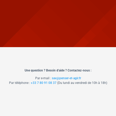
Une question ? Besoin d'aide ? Contactez-nous :
Par e-mail :
sav@penser-et-agir.fr
Par téléphone :
+33 7 80 91 08 37
​ (Du lundi au vendredi de 10h à 18h)