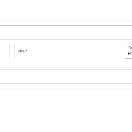
Pa
*
Ville
F