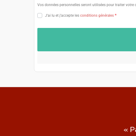
Vos données personnelles seront utilisées pour traiter votre
*
J’ai lu et j’accepte les
conditions générales
« P