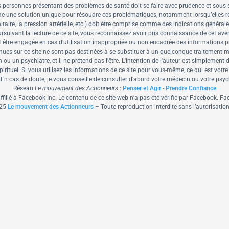
es personnes présentant des problèmes de santé doit se faire avec prudence et sous 
e une solution unique pour résoudre ces problématiques, notamment lorsqu’elles relèv
taire, la pression artérielle, etc.) doit être comprise comme des indications généra
ivant la lecture de ce site, vous reconnaissez avoir pris connaissance de cet aver
t être engagée en cas d’utilisation inappropriée ou non encadrée des informations p
ues sur ce site ne sont pas destinées à se substituer à un quelconque traitement 
 un psychiatre, et il ne prétend pas l'être. L'intention de l'auteur est simplement 
irituel. Si vous utilisez les informations de ce site pour vous-même, ce qui est votr
 En cas de doute, je vous conseille de consulter d'abord votre médecin ou votre psy
Réseau
Le mouvement des Actionneurs
:
Penser et Agir
-
Prendre Confiance
affilié à Facebook Inc. Le contenu de ce site web n’a pas été vérifié par Facebook.
25
Le mouvement des Actionneurs
– Toute reproduction interdite sans l’autorisation