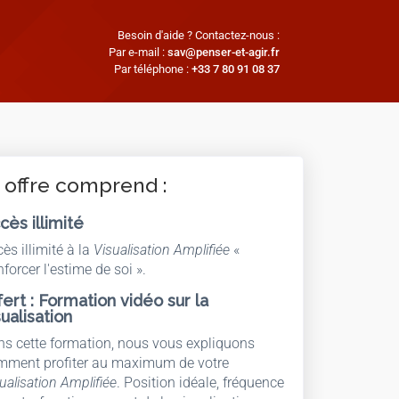
Besoin d'aide ? Contactez-nous :
Par e-mail :
sav@penser-et-agir.fr
Par téléphone :
+33 7 80 91 08 37
 offre comprend :
cès illimité
ès illimité à la
Visualisation Amplifiée
«
forcer l'estime de soi ».
fert : Formation vidéo sur la
sualisation
s cette formation, nous vous expliquons
mment profiter au maximum de votre
ualisation Amplifiée
. Position idéale, fréquence