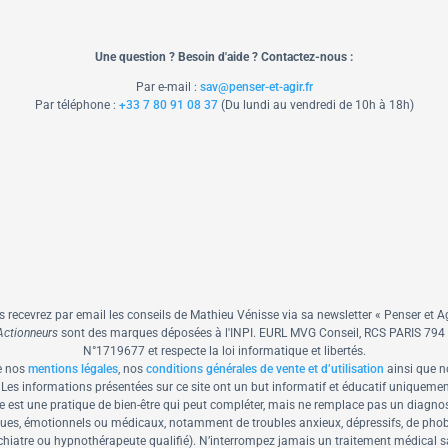
Une question ? Besoin d'aide ? Contactez-nous :
Par e-mail :
sav@penser-et-agir.fr
Par téléphone :
+33 7 80 91 08 37
​ (Du lundi au vendredi de 10h à 18h)
us recevrez par email les conseils de Mathieu Vénisse via sa newsletter « Penser et Ag
ctionneurs
sont des marques déposées à l'INPI.
EURL MVG Conseil, RCS PARIS 794 98
N°1719677 et respecte la loi informatique et libertés.
e nos
mentions légales
, nos
conditions générales de vente et d’utilisation
ainsi que n
Les informations présentées sur ce site ont un but informatif et éducatif uniquemen
 est une pratique de bien-être qui peut compléter, mais ne remplace pas un diagnos
giques, émotionnels ou médicaux, notamment de troubles anxieux, dépressifs, de ph
iatre ou hypnothérapeute qualifié). N’interrompez jamais un traitement médical sans