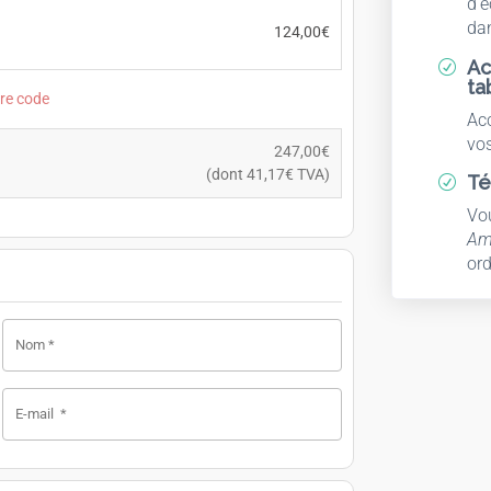
d'é
dan
124,00
€
Ac
R
ta
tre code
Ac
vos
247,00
€
(dont
41,17
€
TVA)
Té
R
Vo
Amp
ord
Nom
*
E-mail
*