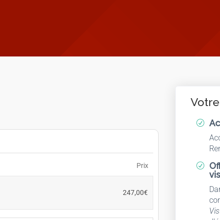
Votre
Ac
R
Acc
Ren
Of
Prix
R
vi
Dan
247,00
€
co
Vis