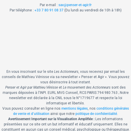
Par e-mail :
sav@penser-et-agir.fr
Par téléphone :
+33 7 80 91 08 37
​ (Du lundi au vendredi de 10h à 18h)
En vous inscrivant sur le site
Les Actionneurs
, vous recevrez par email les
conseils de Mathieu Vénisse via sa newsletter « Penser et Agir ».
Vous pouvez
vous désinscrire à tout instant.
Penser et Agir par Mathieu Vénisse
et
Le mouvement des Actionneurs
sont des
marques déposées à l'INPI.
EURL MVG Conseil, RCS PARIS 794 980 763 ; Notre
newsletter est déclarée à la CNIL sous le N°1719677 et respecte la loi
informatique et libertés.
Vous pouvez consulter en ligne nos
mentions légales
, nos
conditions générales
de vente et d’utilisation
ainsi que notre
politique de confidentialité
.
Avertissement Important sur la Visualisation Amplifiée :
Les informations
présentées sur ce site ont un but informatif et éducatif uniquement. Elles ne
constituent en aucun cas un conseil médical, psychologique ou thérapeutique.