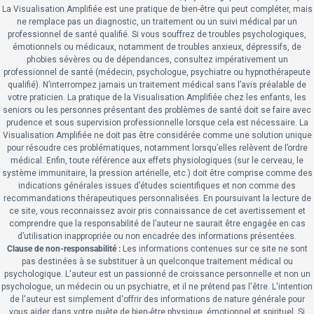
La Visualisation Amplifiée est une pratique de bien-être qui peut compléter, mais
ne remplace pas un diagnostic, un traitement ou un suivi médical par un
professionnel de santé qualifié. Si vous souffrez de troubles psychologiques,
émotionnels ou médicaux, notamment de troubles anxieux, dépressifs, de
phobies sévères ou de dépendances, consultez impérativement un
professionnel de santé (médecin, psychologue, psychiatre ou hypnothérapeute
qualifié). N’interrompez jamais un traitement médical sans l’avis préalable de
votre praticien. La pratique de la Visualisation Amplifiée chez les enfants, les
seniors ou les personnes présentant des problèmes de santé doit se faire avec
prudence et sous supervision professionnelle lorsque cela est nécessaire. La
Visualisation Amplifiée ne doit pas être considérée comme une solution unique
pour résoudre ces problématiques, notamment lorsqu’elles relèvent de l’ordre
médical. Enfin, toute référence aux effets physiologiques (sur le cerveau, le
système immunitaire, la pression artérielle, etc.) doit être comprise comme des
indications générales issues d’études scientifiques et non comme des
recommandations thérapeutiques personnalisées. En poursuivant la lecture de
ce site, vous reconnaissez avoir pris connaissance de cet avertissement et
comprendre que la responsabilité de l’auteur ne saurait être engagée en cas
d’utilisation inappropriée ou non encadrée des informations présentées.
Clause de non-responsabilité :
Les informations contenues sur ce site ne sont
pas destinées à se substituer à un quelconque traitement médical ou
psychologique.
L'auteur est un passionné de croissance personnelle et non un
psychologue, un médecin ou un psychiatre, et il ne prétend pas l'être. L'intention
de l'auteur est simplement d'offrir des informations de nature générale pour
vous aider dans votre quête de bien-être physique, émotionnel et spirituel. Si