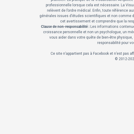
professionnelle lorsque cela est nécessaire. La Vis
relèvent de l’ordre médical. Enfin, toute référence a
générales issues d’études scientifiques et non comme d
cet avertissement et comprendre que la respo
Clause de non-responsabilité :
Les informations contenue
croissance personnelle et non un psychologue, un médeci
vous aider dans votre quête de bien-être physique, 
responsabilité pour v
Ce site n’appartient pas à Facebook et n’est pas a
© 2012-
20