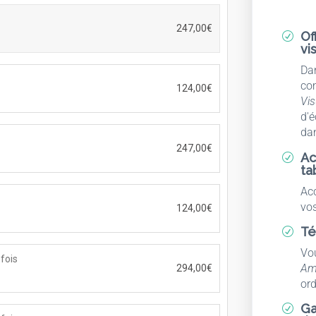
247,00
€
Of
R
vi
Dan
co
124,00
€
Vis
d'é
dan
247,00
€
Ac
R
ta
Ac
vos
124,00
€
Té
R
Vo
fois
Amp
294,00
€
ord
Ga
R