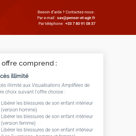
Besoin d'aide ? Contactez-nous :
Par e-mail :
sav@penser-et-agir.fr
Par téléphone :
+33 7 80 91 08 37
 offre comprend :
cès illimité
ès illimité aux
Visualisations Amplifiées
de
re choix suivant l'offre choisie :
Libérer les blessures de son enfant intérieur
(version homme)
Libérer les blessures de son enfant intérieur
(version femme)
Libérer les blessures de son enfant intérieur