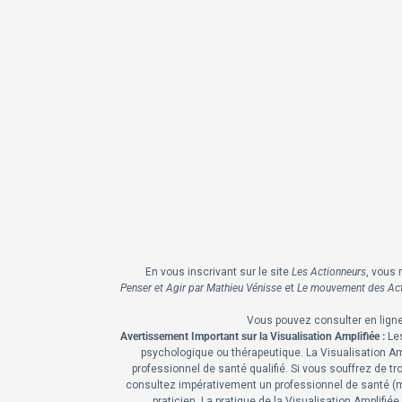
En vous inscrivant sur le site
Les Actionneurs
, vous 
Penser et Agir par Mathieu Vénisse
et
Le mouvement des Act
Vous pouvez consulter en lign
Avertissement Important sur la Visualisation Amplifiée :
Les
psychologique ou thérapeutique. La Visualisation Amp
professionnel de santé qualifié. Si vous souffrez de
consultez impérativement un professionnel de santé (mé
praticien. La pratique de la Visualisation Amplifi