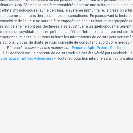
ualisation Amplifiée ne doit pas être considérée comme une solution unique pour
ux effets physiologiques (sur le cerveau, le système immunitaire, la pression arté
es recommandations thérapeutiques personnalisées. En poursuivant la lecture d
nsabilité de l’auteur ne saurait être engagée en cas d’utilisation inappropriée
s sur ce site ne sont pas destinées à se substituer à un quelconque traitement
n ou un psychiatre, et il ne prétend pas l'être. L'intention de l'auteur est simp
émotionnel et spirituel. Si vous utilisez les informations de ce site pour vous-mê
os actions. En cas de doute, je vous conseille de consulter d'abord votre médecin
Réseau
Le mouvement des Actionneurs
:
Penser et Agir
-
Prendre Confiance
ffilié à Facebook Inc. Le contenu de ce site web n’a pas été vérifié par Facebook
25
Le mouvement des Actionneurs
– Toute reproduction interdite sans l’autorisatio