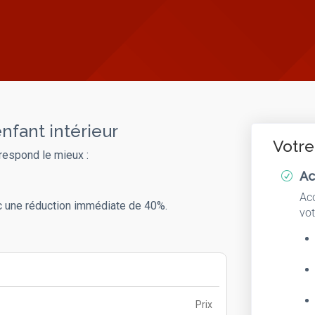
nfant intérieur
Votre
respond le mieux :
Ac
R
Acc
 une réduction immédiate de 40%.
vot
Prix