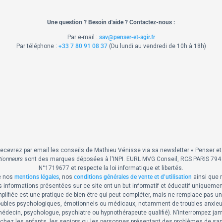
Une question ? Besoin d'aide ? Contactez-nous :
Par e-mail :
sav@penser-et-agir.fr
Par téléphone :
+33 7 80 91 08 37
​ (Du lundi au vendredi de 10h à 18h)
recevrez par email les conseils de Mathieu Vénisse via sa newsletter « Penser et 
ionneurs
sont des marques déposées à l'INPI.
EURL MVG Conseil, RCS PARIS 794 9
N°1719677 et respecte la loi informatique et libertés.
e nos
mentions légales
, nos
conditions générales de vente et d’utilisation
ainsi que 
 informations présentées sur ce site ont un but informatif et éducatif uniquemen
lifiée est une pratique de bien-être qui peut compléter, mais ne remplace pas un
 troubles psychologiques, émotionnels ou médicaux, notamment de troubles anxie
decin, psychologue, psychiatre ou hypnothérapeute qualifié). N’interrompez jama
ée chez les enfants, les seniors ou les personnes présentant des problèmes de sa