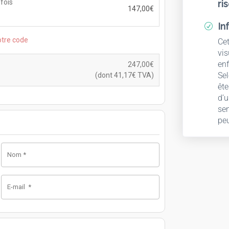
fois
ri
147,00
€
In
R
otre code
Ce
vis
enf
247,00
€
Sel
(dont
41,17
€
TVA)
ête
d’u
sen
peu
Nom
*
E-mail
*