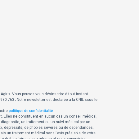
Agir ».
Vous pouvez vous désinscrire à tout instant.
80 763 ; Notre newsletter est déclarée à la CNIL sous le
notre
politique de confidentialité
.
t. Elles ne constituent en aucun cas un conseil médical,
 diagnostic, un traitement ou un suivi médical par un
ux, dépressifs, de phobies sévères ou de dépendances,
is un traitement médical sans l’avis préalable de votre
nté doit se faire avec prudence et sous supervision