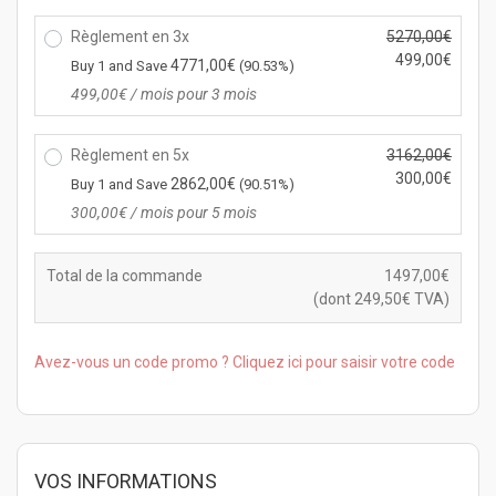
r
p
i
Règlement en 3x
5270,00
€
r
x
L
499,00
€
i
4771,00
€
Buy 1 and Save
(90.53%)
i
e
x
L
499,00
€
/ mois pour 3 mois
n
p
a
e
i
r
c
p
t
i
Règlement en 5x
3162,00
€
t
r
i
x
L
300,00
€
u
i
2862,00
€
Buy 1 and Save
(90.51%)
a
i
e
e
x
L
300,00
€
/ mois pour 5 mois
l
n
p
l
a
e
é
i
r
e
c
p
t
t
i
s
t
Total de la commande
1497,00
€
r
a
i
x
t :
u
(dont
249,50
€
TVA)
i
i
a
i
1
e
x
t :
l
n
4
l
a
1
é
Avez-vous un code promo ? Cliquez ici pour saisir votre code
i
9
e
c
5
t
t
7,
s
t
8
a
i
0
t :
u
0
i
a
0
4
e
8,
t :
l
€.
9
l
0
5
VOS INFORMATIONS
é
9,
e