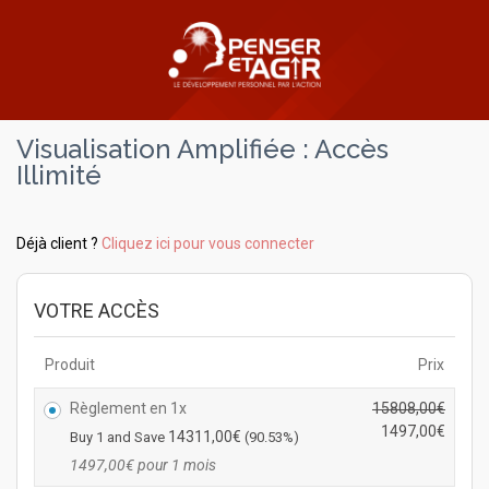
Visualisation Amplifiée : Accès
Illimité
Déjà client ?
Cliquez ici pour vous connecter
VOTRE ACCÈS
Produit
Prix
Règlement en 1x
15808,00
€
L
1497,00
€
14311,00
€
Buy 1 and Save
(90.53%)
e
L
1497,00
€
pour 1 mois
p
e