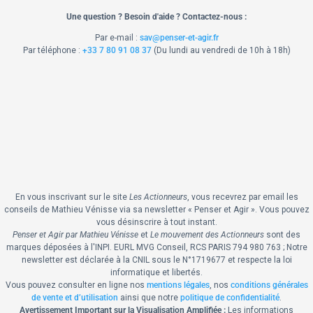
Une question ? Besoin d'aide ? Contactez-nous :
Par e-mail :
sav@penser-et-agir.fr
Par téléphone :
+33 7 80 91 08 37
​ (Du lundi au vendredi de 10h à 18h)
En vous inscrivant sur le site
Les Actionneurs
, vous recevrez par email les
conseils de Mathieu Vénisse via sa newsletter « Penser et Agir ».
Vous pouvez
vous désinscrire à tout instant.
Penser et Agir par Mathieu Vénisse
et
Le mouvement des Actionneurs
sont des
marques déposées à l'INPI.
EURL MVG Conseil, RCS PARIS 794 980 763 ; Notre
newsletter est déclarée à la CNIL sous le N°1719677 et respecte la loi
informatique et libertés.
Vous pouvez consulter en ligne nos
mentions légales
, nos
conditions générales
de vente et d’utilisation
ainsi que notre
politique de confidentialité
.
Avertissement Important sur la Visualisation Amplifiée :
Les informations