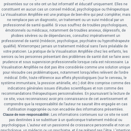
présentées sur ce site ont un but informatif et éducatif uniquement. Elles ne
constituent en aucun cas un conseil médical, psychologique ou thérapeutique.
La Visualisation Amplifiée est une pratique de bien-être qui peut compléter, mais
ne remplace pas un diagnostic, un traitement ou un suivi médical par un
professionnel de santé qualifié. Si vous souffrez de troubles psychologiques,
émotionnels ou médicaux, notamment de troubles anxieux, dépressifs, de
phobies sévères ou de dépendances, consultez impérativement un
professionnel de santé (médecin, psychologue, psychiatre ou hypnothérapeute
qualifié). N’interrompez jamais un traitement médical sans l’avis préalable de
votre praticien. La pratique de la Visualisation Amplifiée chez les enfants, les
seniors ou les personnes présentant des problèmes de santé doit se faire avec
prudence et sous supervision professionnelle lorsque cela est nécessaire. La
Visualisation Amplifiée ne doit pas être considérée comme une solution unique
pour résoudre ces problématiques, notamment lorsqu’elles relèvent de l’ordre
médical. Enfin, toute référence aux effets physiologiques (sur le cerveau, le
système immunitaire, la pression artérielle, etc.) doit être comprise comme des
indications générales issues d’études scientifiques et non comme des
recommandations thérapeutiques personnalisées. En poursuivant la lecture de
ce site, vous reconnaissez avoir pris connaissance de cet avertissement et
comprendre que la responsabilité de l’auteur ne saurait être engagée en cas
d’utilisation inappropriée ou non encadrée des informations présentées.
Clause de non-responsabilité :
Les informations contenues sur ce site ne sont
pas destinées à se substituer à un quelconque traitement médical ou
psychologique.
L'auteur est un passionné de croissance personnelle et non un
psychologue, un médecin ou un psychiatre, et il ne prétend pas l'être. L'intention