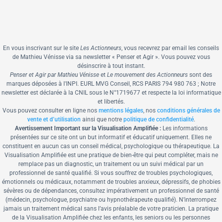
En vous inscrivant sur le site
Les Actionneurs
, vous recevrez par email les conseils
de Mathieu Vénisse via sa newsletter « Penser et Agir ».
Vous pouvez vous
désinscrire à tout instant.
Penser et Agir par Mathieu Vénisse
et
Le mouvement des Actionneurs
sont des
marques déposées à l'INPI.
EURL MVG Conseil, RCS PARIS 794 980 763 ; Notre
newsletter est déclarée à la CNIL sous le N°1719677 et respecte la loi informatique
et libertés.
Vous pouvez consulter en ligne nos
mentions légales
, nos
conditions générales de
vente et d’utilisation
ainsi que notre
politique de confidentialité
.
Avertissement Important sur la Visualisation Amplifiée :
Les informations
présentées sur ce site ont un but informatif et éducatif uniquement. Elles ne
constituent en aucun cas un conseil médical, psychologique ou thérapeutique. La
Visualisation Amplifiée est une pratique de bien-être qui peut compléter, mais ne
remplace pas un diagnostic, un traitement ou un suivi médical par un
professionnel de santé qualifié. Si vous souffrez de troubles psychologiques,
émotionnels ou médicaux, notamment de troubles anxieux, dépressifs, de phobies
sévères ou de dépendances, consultez impérativement un professionnel de santé
(médecin, psychologue, psychiatre ou hypnothérapeute qualifié). N’interrompez
jamais un traitement médical sans l’avis préalable de votre praticien. La pratique
de la Visualisation Amplifiée chez les enfants, les seniors ou les personnes