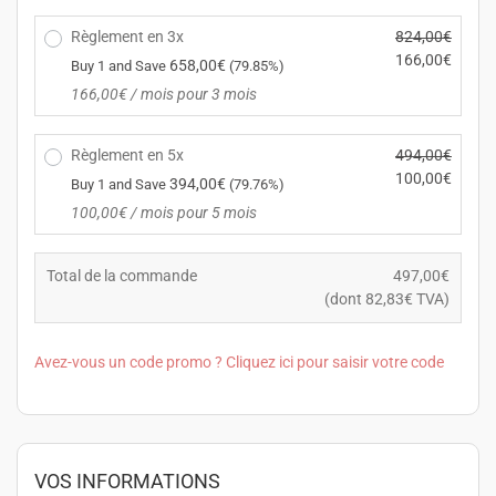
r
p
i
Règlement en 3x
824,00
€
r
x
L
166,00
€
i
658,00
€
Buy 1 and Save
(79.85%)
i
e
x
L
166,00
€
/ mois pour 3 mois
n
p
a
e
i
r
c
p
t
i
Règlement en 5x
494,00
€
t
r
i
x
L
100,00
€
u
i
394,00
€
Buy 1 and Save
(79.76%)
a
i
e
e
x
L
100,00
€
/ mois pour 5 mois
l
n
p
l
a
e
é
i
r
e
c
p
t
t
i
s
t
Total de la commande
497,00
€
r
a
i
x
t :
u
(dont
82,83
€
TVA)
i
i
a
i
4
e
x
t :
l
n
9
l
a
2
é
Avez-vous un code promo ? Cliquez ici pour saisir votre code
i
7,
e
c
4
t
t
0
s
t
7
a
i
0
t :
u
0,
i
a
€.
1
e
0
t :
l
6
l
0
8
VOS INFORMATIONS
é
6,
e