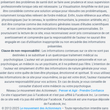
présentant des problèmes de santé doit se faire avec prudence et sous supervision
professionnelle lorsque cela est nécessaire. La Visualisation Amplifiée ne doit pas
être considérée comme une solution unique pour résoudre ces problématiques,
notamment lorsqu’elles relèvent de l’ordre médical. Enfin, toute référence aux effets
physiologiques (sur le cerveau, le système immunitaire, la pression artérielle, etc.)
doit être comprise comme des indications générales issues d’études scientifiques
et non comme des recommandations thérapeutiques personnalisées. En
poursuivant la lecture de ce site, vous reconnaissez avoir pris connaissance de cet
avertissement et comprendre que la responsabilité de l’auteur ne saurait être
engagée en cas d’utilisation inappropriée ou non encadrée des informations
présentées.
Clause de non-responsabilité :
Les informations contenues sur ce site ne sont pas
destinées à se substituer à un quelconque traitement médical ou
psychologique.
L'auteur est un passionné de croissance personnelle et non un
psychologue, un médecin ou un psychiatre, et il ne prétend pas l'être. L'intention de
l'auteur est simplement d'offrir des informations de nature générale pour vous
aider dans votre quête de bien-être physique, émotionnel et spirituel. Si vous utilisez
les informations de ce site pour vous-même, ce qui est votre droit, l'auteur n'assume
aucune responsabilité pour vos actions. En cas de doute, je vous conseille de
consulter d'abord votre médecin ou votre psychologue.
Réseau
Le mouvement des Actionneurs
:
Penser et Agir
-
Prendre Confiance
Ce site n’appartient pas à Facebook et n’est pas affilié à Facebook Inc. Le contenu
de ce site web n’a pas été vérifié par Facebook. Facebook est une marque déposée
de Facebook, inc.
© 2012-
2025
Le mouvement des Actionneurs
– Toute reproduction interdite sans