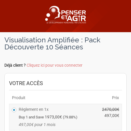
Visualisation Amplifiée : Pack
Découverte 10 Séances
Déjà client ?
Cliquez ici pour vous connecter
VOTRE ACCÈS
Produit
Prix
Règlement en 1x
2470,00
€
L
497,00
€
1973,00
€
Buy 1 and Save
(79.88%)
e
L
497,00
€
pour 1 mois
p
e