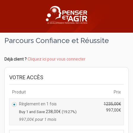
Parcours Confiance et Réussite
Déjà client ?
Cliquez ici pour vous connecter
VOTRE ACCÈS
Produit
Prix
Règlement en 1 fois
1235,00
€
L
997,00
€
238,00
€
Buy 1 and Save
(19.27%)
e
L
997,00
€
pour 1 mois
p
e
r
p