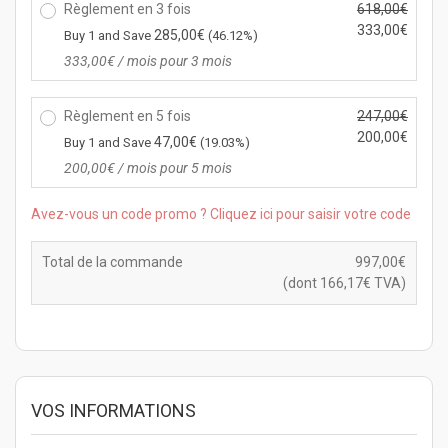
i
Règlement en 3 fois
618,00
€
r
x
L
333,00
€
i
285,00
€
Buy 1 and Save
(46.12%)
i
e
x
L
333,00
€
/ mois pour 3 mois
n
p
a
e
i
r
c
p
t
i
Règlement en 5 fois
247,00
€
t
r
i
x
L
200,00
€
u
i
47,00
€
Buy 1 and Save
(19.03%)
a
i
e
e
x
L
200,00
€
/ mois pour 5 mois
l
n
p
l
a
e
é
i
r
e
c
p
Avez-vous un code promo ? Cliquez ici pour saisir votre code
t
t
i
s
t
r
a
i
x
t :
u
i
i
a
Total de la commande
997,00
€
i
9
e
x
t :
l
(dont
166,17
€
TVA)
n
9
l
a
1
é
i
7,
e
c
2
t
t
0
s
t
3
a
i
0
t :
u
5,
i
a
€.
3
e
0
t :
l
3
l
0
6
VOS INFORMATIONS
é
3,
e
€.
1
t
0
s