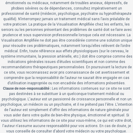
émotionnels ou médicaux, notamment de troubles anxieux, dépressifs, de
phobies sévères ou de dépendances, consultez impérativement un
professionnel de santé (médecin, psychologue, psychiatre ou hypnothérapeute
qualifié). N’interrompez jamais un traitement médical sans l’avis préalable de
votre praticien. La pratique de la Visualisation Amplifiée chez les enfants, les
seniors ou les personnes présentant des problèmes de santé doit se faire avec
prudence et sous supervision professionnelle lorsque cela est nécessaire. La
Visualisation Amplifiée ne doit pas être considérée comme une solution unique
pour résoudre ces problématiques, notamment lorsqu’elles relèvent de l’ordre
médical. Enfin, toute référence aux effets physiologiques (sur le cerveau, le
système immunitaire, la pression artérielle, etc.) doit être comprise comme des
indications générales issues d’études scientifiques et non comme des
recommandations thérapeutiques personnalisées. En poursuivant la lecture de
ce site, vous reconnaissez avoir pris connaissance de cet avertissement et
comprendre que la responsabilité de l’auteur ne saurait être engagée en cas
d’utilisation inappropriée ou non encadrée des informations présentées.
Clause de non-responsabilité :
Les informations contenues sur ce site ne sont
pas destinées à se substituer à un quelconque traitement médical ou
psychologique.
L'auteur est un passionné de croissance personnelle et non un
psychologue, un médecin ou un psychiatre, et il ne prétend pas l'être. L'intention
de l'auteur est simplement d'offrir des informations de nature générale pour
vous aider dans votre quête de bien-être physique, émotionnel et spirituel. Si
vous utilisez les informations de ce site pour vous-même, ce qui est votre droit,
l'auteur n'assume aucune responsabilité pour vos actions. En cas de doute, je
vous conseille de consulter d'abord votre médecin ou votre psychologue.