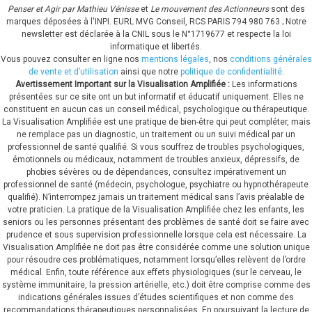
Penser et Agir par Mathieu Vénisse
et
Le mouvement des Actionneurs
sont des
marques déposées à l'INPI.
EURL MVG Conseil, RCS PARIS 794 980 763 ; Notre
newsletter est déclarée à la CNIL sous le N°1719677 et respecte la loi
informatique et libertés.
Vous pouvez consulter en ligne nos
mentions légales
, nos
conditions générales
de vente et d’utilisation
ainsi que notre
politique de confidentialité
.
Avertissement Important sur la Visualisation Amplifiée :
Les informations
présentées sur ce site ont un but informatif et éducatif uniquement. Elles ne
constituent en aucun cas un conseil médical, psychologique ou thérapeutique.
La Visualisation Amplifiée est une pratique de bien-être qui peut compléter, mais
ne remplace pas un diagnostic, un traitement ou un suivi médical par un
professionnel de santé qualifié. Si vous souffrez de troubles psychologiques,
émotionnels ou médicaux, notamment de troubles anxieux, dépressifs, de
phobies sévères ou de dépendances, consultez impérativement un
professionnel de santé (médecin, psychologue, psychiatre ou hypnothérapeute
qualifié). N’interrompez jamais un traitement médical sans l’avis préalable de
votre praticien. La pratique de la Visualisation Amplifiée chez les enfants, les
seniors ou les personnes présentant des problèmes de santé doit se faire avec
prudence et sous supervision professionnelle lorsque cela est nécessaire. La
Visualisation Amplifiée ne doit pas être considérée comme une solution unique
pour résoudre ces problématiques, notamment lorsqu’elles relèvent de l’ordre
médical. Enfin, toute référence aux effets physiologiques (sur le cerveau, le
système immunitaire, la pression artérielle, etc.) doit être comprise comme des
indications générales issues d’études scientifiques et non comme des
recommandations thérapeutiques personnalisées. En poursuivant la lecture de