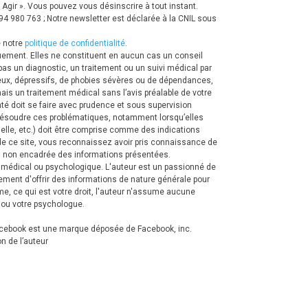
Agir ».
Vous pouvez vous désinscrire à tout instant.
 980 763 ; Notre newsletter est déclarée à la CNIL sous
 notre
politique de confidentialité
.
quement. Elles ne constituent en aucun cas un conseil
pas un diagnostic, un traitement ou un suivi médical par
eux, dépressifs, de phobies sévères ou de dépendances,
is un traitement médical sans l’avis préalable de votre
nté doit se faire avec prudence et sous supervision
 résoudre ces problématiques, notamment lorsqu’elles
rielle, etc.) doit être comprise comme des indications
e ce site, vous reconnaissez avoir pris connaissance de
 ou non encadrée des informations présentées.
t médical ou psychologique.
L'auteur est un passionné de
lement d'offrir des informations de nature générale pour
me, ce qui est votre droit, l'auteur n'assume aucune
 ou votre psychologue.
. Facebook est une marque déposée de Facebook, inc.
on de l’auteur