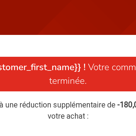
stomer_first_name}} !
Votre comma
terminée.
 à une réduction supplémentaire de
-180,
votre achat :