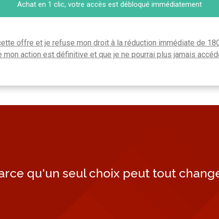
Achat en 1 clic, votre accès est débloqué immédiatement
cette offre et je refuse mon droit à la réduction immédiate de 180
on action est définitive et que je ne pourrai plus jamais accéde
arce qu'un seul choix peut tout change