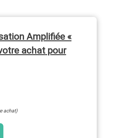
sation Amplifiée
«
votre achat
pour
re achat)