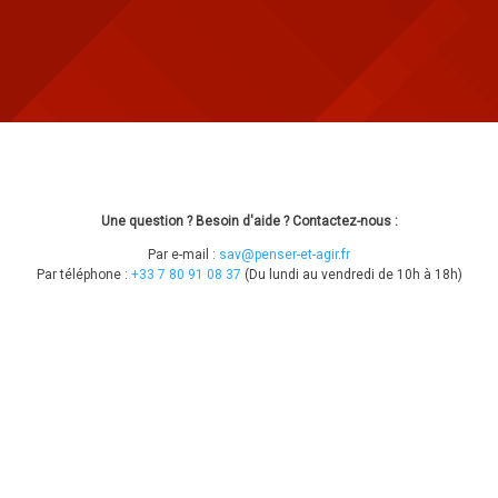
Une question ? Besoin d'aide ? Contactez-nous :
Par e-mail :
sav@penser-et-agir.fr
Par téléphone :
+33 7 80 91 08 37
​ (Du lundi au vendredi de 10h à 18h)