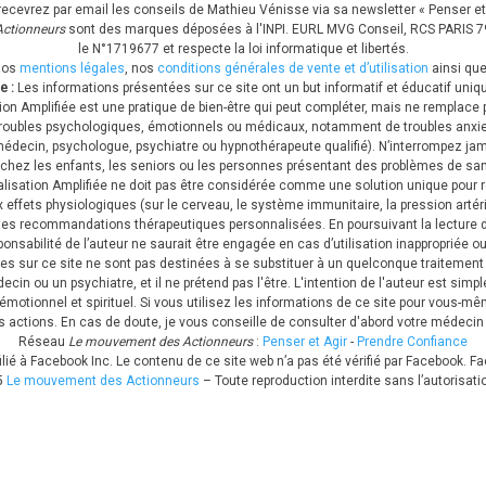
recevrez par email les conseils de Mathieu Vénisse via sa newsletter « Penser et 
ctionneurs
sont des marques déposées à l'INPI.
EURL MVG Conseil, RCS PARIS 794
le N°1719677 et respecte la loi informatique et libertés.
nos
mentions légales
, nos
conditions générales de vente et d’utilisation
ainsi que
e :
Les informations présentées sur ce site ont un but informatif et éducatif uni
on Amplifiée est une pratique de bien-être qui peut compléter, mais ne remplace 
de troubles psychologiques, émotionnels ou médicaux, notamment de troubles anxi
decin, psychologue, psychiatre ou hypnothérapeute qualifié). N’interrompez jama
ée chez les enfants, les seniors ou les personnes présentant des problèmes de sa
ualisation Amplifiée ne doit pas être considérée comme une solution unique pour
ux effets physiologiques (sur le cerveau, le système immunitaire, la pression arté
es recommandations thérapeutiques personnalisées. En poursuivant la lecture d
nsabilité de l’auteur ne saurait être engagée en cas d’utilisation inappropriée
es sur ce site ne sont pas destinées à se substituer à un quelconque traitemen
n ou un psychiatre, et il ne prétend pas l'être. L'intention de l'auteur est simp
émotionnel et spirituel. Si vous utilisez les informations de ce site pour vous-mê
os actions. En cas de doute, je vous conseille de consulter d'abord votre médecin
Réseau
Le mouvement des Actionneurs
:
Penser et Agir
-
Prendre Confiance
ffilié à Facebook Inc. Le contenu de ce site web n’a pas été vérifié par Facebook
5
Le mouvement des Actionneurs
– Toute reproduction interdite sans l’autorisati