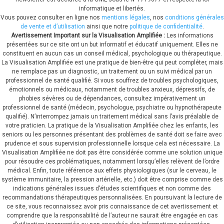
informatique et libertés.
Vous pouvez consulter en ligne nos
mentions légales
, nos
conditions générales
de vente et d’utilisation
ainsi que notre
politique de confidentialité
.
Avertissement Important sur la Visualisation Amplifiée :
Les informations
présentées sur ce site ont un but informatif et éducatif uniquement. Elles ne
constituent en aucun cas un conseil médical, psychologique ou thérapeutique.
La Visualisation Amplifiée est une pratique de bien-être qui peut compléter, mais
ne remplace pas un diagnostic, un traitement ou un suivi médical par un
professionnel de santé qualifié. Si vous souffrez de troubles psychologiques,
émotionnels ou médicaux, notamment de troubles anxieux, dépressifs, de
phobies sévères ou de dépendances, consultez impérativement un
professionnel de santé (médecin, psychologue, psychiatre ou hypnothérapeute
qualifié). N’interrompez jamais un traitement médical sans l’avis préalable de
votre praticien. La pratique de la Visualisation Amplifiée chez les enfants, les
seniors ou les personnes présentant des problèmes de santé doit se faire avec
prudence et sous supervision professionnelle lorsque cela est nécessaire. La
Visualisation Amplifiée ne doit pas être considérée comme une solution unique
pour résoudre ces problématiques, notamment lorsqu’elles relèvent de l’ordre
médical. Enfin, toute référence aux effets physiologiques (sur le cerveau, le
système immunitaire, la pression artérielle, etc.) doit être comprise comme des
indications générales issues d’études scientifiques et non comme des
recommandations thérapeutiques personnalisées. En poursuivant la lecture de
ce site, vous reconnaissez avoir pris connaissance de cet avertissement et
comprendre que la responsabilité de l’auteur ne saurait être engagée en cas