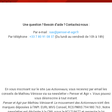
Une question ? Besoin d'aide ? Contactez-nous :
Par e-mail :
sav@penser-et-agir.fr
Par téléphone :
+33 7 80 91 08 37
​ (Du lundi au vendredi de 10h à 18h)
En vous inscrivant sur le site
Les Actionneurs
, vous recevrez par email les
conseils de Mathieu Vénisse via sa newsletter « Penser et Agir ».
Vous pouvez
vous désinscrire à tout instant.
Penser et Agir par Mathieu Vénisse
et
Le mouvement des Actionneurs
sont des
marques déposées à l'INPI.
EURL MVG Conseil, RCS PARIS 794 980 763 ; Notre
newsletter est déclarée à la CNIL sous le N°1719677 et respecte la loi