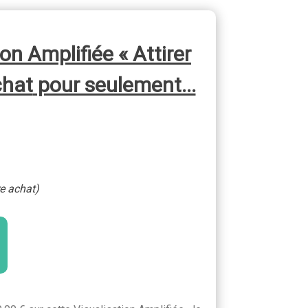
ion Amplifiée
« Attirer
chat
pour seulement...
re achat)