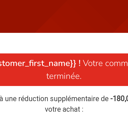
stomer_first_name}} !
Votre comma
terminée.
 à une réduction supplémentaire de
-180,
votre achat :