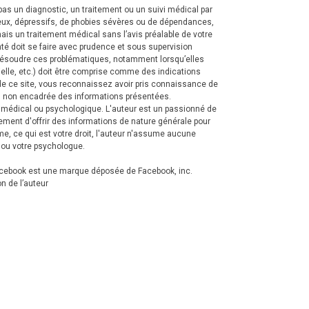
pas un diagnostic, un traitement ou un suivi médical par
eux, dépressifs, de phobies sévères ou de dépendances,
is un traitement médical sans l’avis préalable de votre
nté doit se faire avec prudence et sous supervision
 résoudre ces problématiques, notamment lorsqu’elles
rielle, etc.) doit être comprise comme des indications
e ce site, vous reconnaissez avoir pris connaissance de
 ou non encadrée des informations présentées.
t médical ou psychologique.
L'auteur est un passionné de
lement d'offrir des informations de nature générale pour
me, ce qui est votre droit, l'auteur n'assume aucune
 ou votre psychologue.
. Facebook est une marque déposée de Facebook, inc.
on de l’auteur