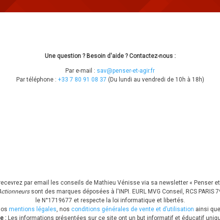
Une question ? Besoin d'aide ? Contactez-nous :
Par e-mail :
sav@penser-et-agir.fr
Par téléphone :
+33 7 80 91 08 37
​ (Du lundi au vendredi de 10h à 18h)
recevrez par email les conseils de Mathieu Vénisse via sa newsletter « Penser et 
ctionneurs
sont des marques déposées à l'INPI.
EURL MVG Conseil, RCS PARIS 794
le N°1719677 et respecte la loi informatique et libertés.
nos
mentions légales
, nos
conditions générales de vente et d’utilisation
ainsi que
e :
Les informations présentées sur ce site ont un but informatif et éducatif uni