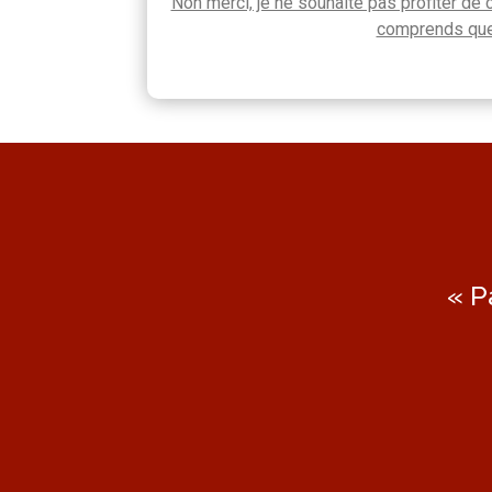
Non merci, je ne souhaite pas profiter de 
comprends que m
« P