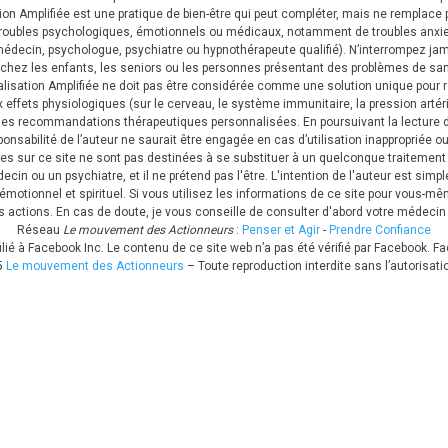
on Amplifiée est une pratique de bien-être qui peut compléter, mais ne remplace 
de troubles psychologiques, émotionnels ou médicaux, notamment de troubles anxi
decin, psychologue, psychiatre ou hypnothérapeute qualifié). N’interrompez jama
ée chez les enfants, les seniors ou les personnes présentant des problèmes de sa
ualisation Amplifiée ne doit pas être considérée comme une solution unique pour
ux effets physiologiques (sur le cerveau, le système immunitaire, la pression arté
es recommandations thérapeutiques personnalisées. En poursuivant la lecture d
nsabilité de l’auteur ne saurait être engagée en cas d’utilisation inappropriée
es sur ce site ne sont pas destinées à se substituer à un quelconque traitemen
n ou un psychiatre, et il ne prétend pas l'être. L'intention de l'auteur est simp
émotionnel et spirituel. Si vous utilisez les informations de ce site pour vous-mê
os actions. En cas de doute, je vous conseille de consulter d'abord votre médecin
Réseau
Le mouvement des Actionneurs
:
Penser et Agir
-
Prendre Confiance
ffilié à Facebook Inc. Le contenu de ce site web n’a pas été vérifié par Facebook
5
Le mouvement des Actionneurs
– Toute reproduction interdite sans l’autorisati