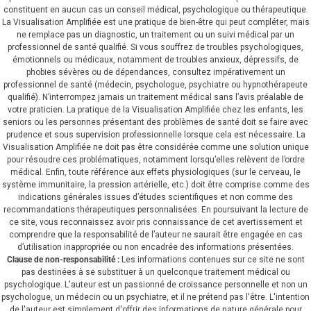
constituent en aucun cas un conseil médical, psychologique ou thérapeutique.
La Visualisation Amplifiée est une pratique de bien-être qui peut compléter, mais
ne remplace pas un diagnostic, un traitement ou un suivi médical par un
professionnel de santé qualifié. Si vous souffrez de troubles psychologiques,
émotionnels ou médicaux, notamment de troubles anxieux, dépressifs, de
phobies sévères ou de dépendances, consultez impérativement un
professionnel de santé (médecin, psychologue, psychiatre ou hypnothérapeute
qualifié). N’interrompez jamais un traitement médical sans l’avis préalable de
votre praticien. La pratique de la Visualisation Amplifiée chez les enfants, les
seniors ou les personnes présentant des problèmes de santé doit se faire avec
prudence et sous supervision professionnelle lorsque cela est nécessaire. La
Visualisation Amplifiée ne doit pas être considérée comme une solution unique
pour résoudre ces problématiques, notamment lorsqu’elles relèvent de l’ordre
médical. Enfin, toute référence aux effets physiologiques (sur le cerveau, le
système immunitaire, la pression artérielle, etc.) doit être comprise comme des
indications générales issues d’études scientifiques et non comme des
recommandations thérapeutiques personnalisées. En poursuivant la lecture de
ce site, vous reconnaissez avoir pris connaissance de cet avertissement et
comprendre que la responsabilité de l’auteur ne saurait être engagée en cas
d’utilisation inappropriée ou non encadrée des informations présentées.
Clause de non-responsabilité :
Les informations contenues sur ce site ne sont
pas destinées à se substituer à un quelconque traitement médical ou
psychologique.
L'auteur est un passionné de croissance personnelle et non un
psychologue, un médecin ou un psychiatre, et il ne prétend pas l'être. L'intention
de l'auteur est simplement d'offrir des informations de nature générale pour