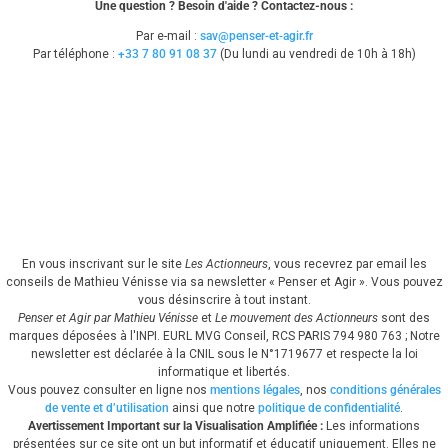
Une question ? Besoin d'aide ? Contactez-nous :
Par e-mail :
sav@penser-et-agir.fr
Par téléphone :
+33 7 80 91 08 37
​ (Du lundi au vendredi de 10h à 18h)
En vous inscrivant sur le site
Les Actionneurs
, vous recevrez par email les
conseils de Mathieu Vénisse via sa newsletter « Penser et Agir ».
Vous pouvez
vous désinscrire à tout instant.
Penser et Agir par Mathieu Vénisse
et
Le mouvement des Actionneurs
sont des
marques déposées à l'INPI.
EURL MVG Conseil, RCS PARIS 794 980 763 ; Notre
newsletter est déclarée à la CNIL sous le N°1719677 et respecte la loi
informatique et libertés.
Vous pouvez consulter en ligne nos
mentions légales
, nos
conditions générales
de vente et d’utilisation
ainsi que notre
politique de confidentialité
.
Avertissement Important sur la Visualisation Amplifiée :
Les informations
présentées sur ce site ont un but informatif et éducatif uniquement. Elles ne