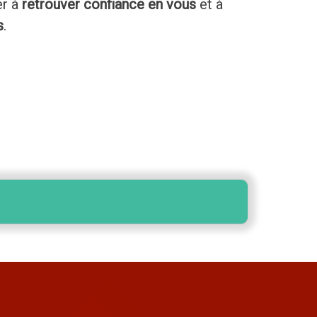
er à
retrouver confiance en vous
et à
s
.