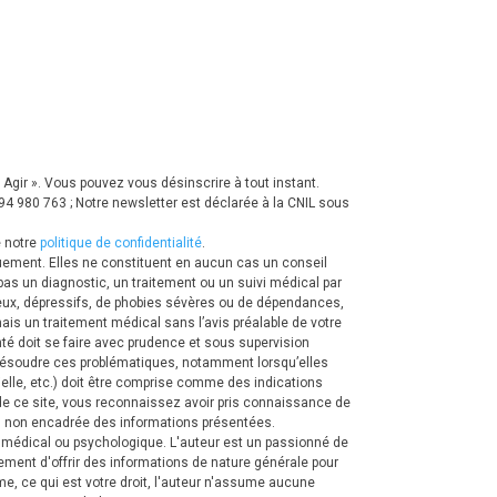
Agir ».
Vous pouvez vous désinscrire à tout instant.
 980 763 ; Notre newsletter est déclarée à la CNIL sous
 notre
politique de confidentialité
.
quement. Elles ne constituent en aucun cas un conseil
pas un diagnostic, un traitement ou un suivi médical par
eux, dépressifs, de phobies sévères ou de dépendances,
is un traitement médical sans l’avis préalable de votre
nté doit se faire avec prudence et sous supervision
 résoudre ces problématiques, notamment lorsqu’elles
rielle, etc.) doit être comprise comme des indications
e ce site, vous reconnaissez avoir pris connaissance de
 ou non encadrée des informations présentées.
t médical ou psychologique.
L'auteur est un passionné de
lement d'offrir des informations de nature générale pour
me, ce qui est votre droit, l'auteur n'assume aucune