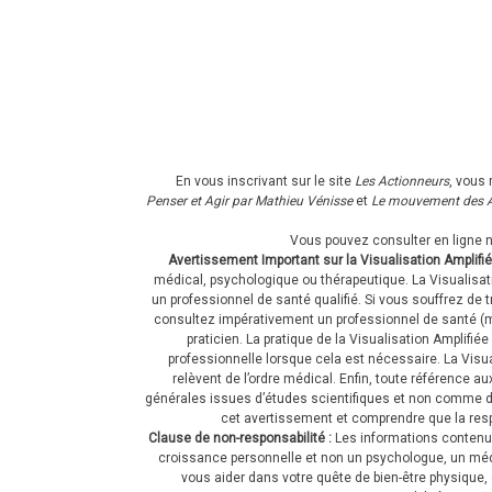
En vous inscrivant sur le site
Les Actionneurs
, vous 
Penser et Agir par Mathieu Vénisse
et
Le mouvement des A
Vous pouvez consulter en ligne 
Avertissement Important sur la Visualisation Amplifié
médical, psychologique ou thérapeutique. La Visualisati
un professionnel de santé qualifié. Si vous souffrez 
consultez impérativement un professionnel de santé (mé
praticien. La pratique de la Visualisation Amplifi
professionnelle lorsque cela est nécessaire. La Vis
relèvent de l’ordre médical. Enfin, toute référence a
générales issues d’études scientifiques et non comme d
cet avertissement et comprendre que la respo
Clause de non-responsabilité :
Les informations contenu
croissance personnelle et non un psychologue, un médeci
vous aider dans votre quête de bien-être physique, 