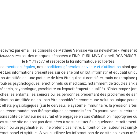
recevrez par email les conseils de Mathieu Vénisse via sa newsletter « Penser et 
ctionneurs
sont des marques déposées à l'INPI.
EURL MVG Conseil, RCS PARIS 794
le N°1719677 et respecte la loi informatique et libertés.
nos
mentions légales
, nos
conditions générales de vente et d’utilisation
ainsi que
e :
Les informations présentées sur ce site ont un but informatif et éducatif uni
on Amplifiée est une pratique de bien-être qui peut compléter, mais ne remplace 
de troubles psychologiques, émotionnels ou médicaux, notamment de troubles anxi
decin, psychologue, psychiatre ou hypnothérapeute qualifié). N’interrompez jama
ée chez les enfants, les seniors ou les personnes présentant des problèmes de sa
ualisation Amplifiée ne doit pas être considérée comme une solution unique pour
ux effets physiologiques (sur le cerveau, le système immunitaire, la pression arté
es recommandations thérapeutiques personnalisées. En poursuivant la lecture d
nsabilité de l’auteur ne saurait être engagée en cas d’utilisation inappropriée
es sur ce site ne sont pas destinées à se substituer à un quelconque traitemen
n ou un psychiatre, et il ne prétend pas l'être. L'intention de l'auteur est simp
émotionnel et spirituel. Si vous utilisez les informations de ce site pour vous-mê