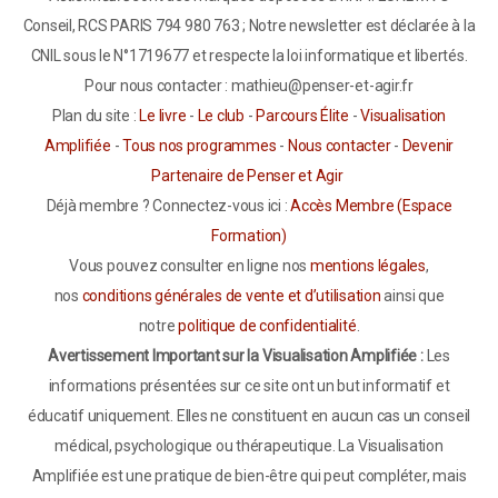
Conseil, RCS PARIS 794 980 763 ; Notre newsletter est déclarée à la
CNIL sous le N°1719677 et respecte la loi informatique et libertés.
Pour nous contacter : mathieu@penser-et-agir.fr
Plan du site :
Le livre
-
Le club
-
Parcours Élite
-
Visualisation
Amplifiée
-
Tous nos programmes
-
Nous contacter
-
Devenir
Partenaire de Penser et Agir
Déjà membre ? Connectez-vous ici :
Accès Membre (Espace
Formation)
Vous pouvez consulter en ligne nos
mentions légales
,
nos
conditions générales de vente et d’utilisation
ainsi que
notre
politique de confidentialité
.
Avertissement Important sur la Visualisation Amplifiée :
Les
informations présentées sur ce site ont un but informatif et
éducatif uniquement. Elles ne constituent en aucun cas un conseil
médical, psychologique ou thérapeutique. La Visualisation
Amplifiée est une pratique de bien-être qui peut compléter, mais