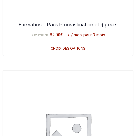
produit
Formation – Pack Procrastination et 4 peurs
82,00
€
/ mois pour 3 mois
TTC
À PARTIR DE :
CHOIX DES OPTIONS
Ce
produit
a
plusieurs
variations.
Les
options
peuvent