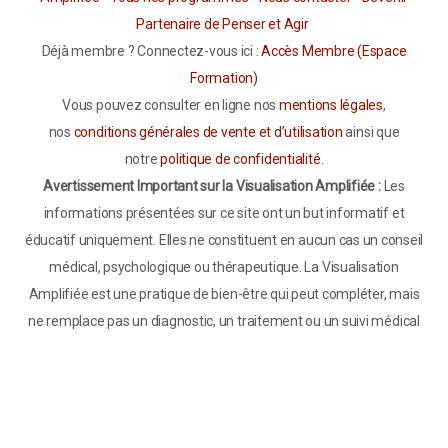
Partenaire de Penser et Agir
Déjà membre ? Connectez-vous ici :
Accès Membre (Espace
Formation)
Vous pouvez consulter en ligne nos
mentions légales
,
nos
conditions générales de vente et d’utilisation
ainsi que
notre
politique de confidentialité
.
Avertissement Important sur la Visualisation Amplifiée :
Les
informations présentées sur ce site ont un but informatif et
éducatif uniquement. Elles ne constituent en aucun cas un conseil
médical, psychologique ou thérapeutique. La Visualisation
Amplifiée est une pratique de bien-être qui peut compléter, mais
ne remplace pas un diagnostic, un traitement ou un suivi médical
par un professionnel de santé qualifié. Si vous souffrez de troubles
psychologiques, émotionnels ou médicaux, notamment de
troubles anxieux, dépressifs, de phobies sévères ou de
dépendances, consultez impérativement un professionnel de