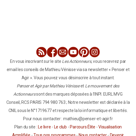
En vous inscrivant sur le site
Les Actionneurs
, vous recevrez par
email les conseils de Mathieu Vénisse via sa newsletter « Penser et
Agir ». Vous pouvez vous désinscrire à tout instant.
Penser et Agir par Mathieu Vénisse
et
Le mouvement des
Actionneurs
sont des marques déposées à l'INPI. EURL MVG
Conseil, RCS PARIS 794 980 763 ; Notre newsletter est déclarée à la
CNIL sous le N°1719677 et respecte la loi informatique et libertés.
Pour nous contacter : mathieu@penser-et-agir.fr
Plan du site :
Le livre
-
Le club
-
Parcours Élite
-
Visualisation
Amplifiée
-
Tous nos programmes
-
Nous contacter
-
Devenir