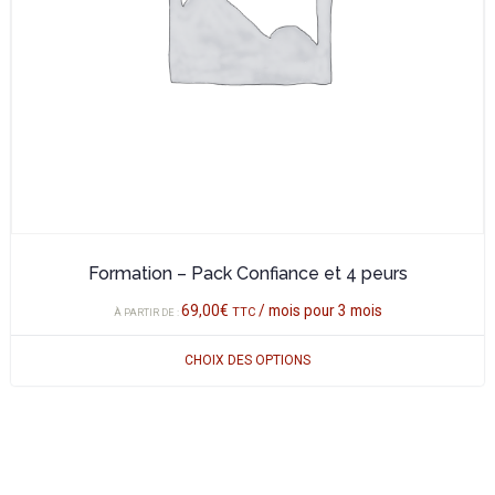
être
choisies
sur
la
page
du
produit
Formation – Pack Confiance et 4 peurs
69,00
€
/ mois pour 3 mois
TTC
À PARTIR DE :
CHOIX DES OPTIONS