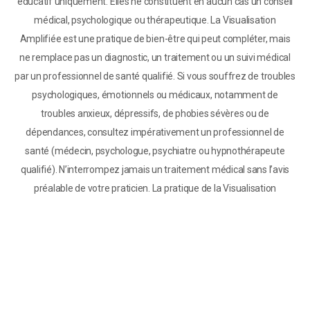
éducatif uniquement. Elles ne constituent en aucun cas un conseil
médical, psychologique ou thérapeutique. La Visualisation
Amplifiée est une pratique de bien-être qui peut compléter, mais
ne remplace pas un diagnostic, un traitement ou un suivi médical
par un professionnel de santé qualifié. Si vous souffrez de troubles
psychologiques, émotionnels ou médicaux, notamment de
troubles anxieux, dépressifs, de phobies sévères ou de
dépendances, consultez impérativement un professionnel de
santé (médecin, psychologue, psychiatre ou hypnothérapeute
qualifié). N’interrompez jamais un traitement médical sans l’avis
préalable de votre praticien. La pratique de la Visualisation
Amplifiée chez les enfants, les seniors ou les personnes
présentant des problèmes de santé doit se faire avec prudence et
sous supervision professionnelle lorsque cela est nécessaire. La
Visualisation Amplifiée ne doit pas être considérée comme une
solution unique pour résoudre ces problématiques, notamment
lorsqu’elles relèvent de l’ordre médical. Enfin, toute référence aux