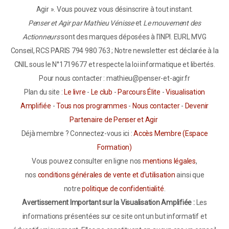
Agir ». Vous pouvez vous désinscrire à tout instant.
Penser et Agir par Mathieu Vénisse
et
Le mouvement des
Actionneurs
sont des marques déposées à l'INPI. EURL MVG
Conseil, RCS PARIS 794 980 763 ; Notre newsletter est déclarée à la
CNIL sous le N°1719677 et respecte la loi informatique et libertés.
Pour nous contacter : mathieu@penser-et-agir.fr
Plan du site :
Le livre
-
Le club
-
Parcours Élite
-
Visualisation
Amplifiée
-
Tous nos programmes
-
Nous contacter
-
Devenir
Partenaire de Penser et Agir
Déjà membre ? Connectez-vous ici :
Accès Membre (Espace
Formation)
Vous pouvez consulter en ligne nos
mentions légales
,
nos
conditions générales de vente et d’utilisation
ainsi que
notre
politique de confidentialité
.
Avertissement Important sur la Visualisation Amplifiée :
Les
informations présentées sur ce site ont un but informatif et