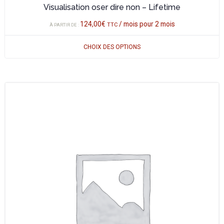
Visualisation oser dire non – Lifetime
124,00
€
/ mois pour 2 mois
TTC
À PARTIR DE :
CHOIX DES OPTIONS
Ce
produit
a
plusieurs
variations.
Les
options
peuvent
être
choisies
sur