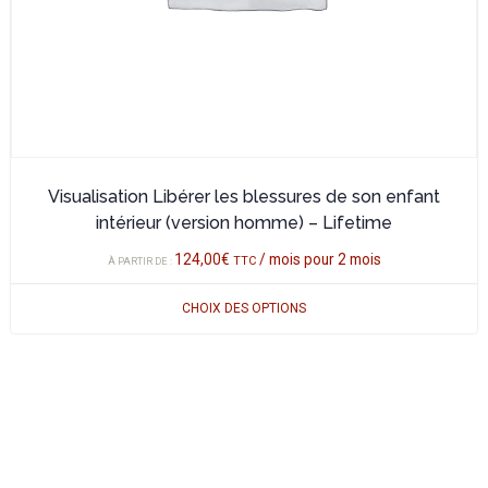
la
page
du
produit
Visualisation Libérer les blessures de son enfant
intérieur (version homme) – Lifetime
124,00
€
/ mois pour 2 mois
TTC
À PARTIR DE :
CHOIX DES OPTIONS