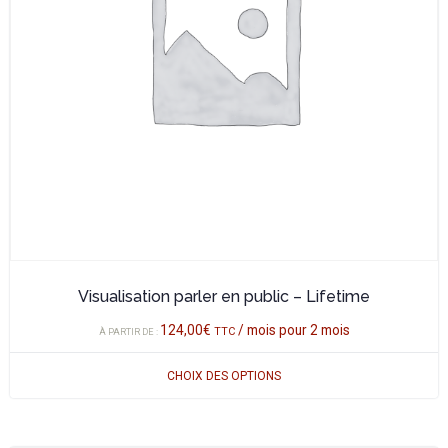
options
peuvent
être
choisies
sur
la
page
du
produit
Visualisation parler en public – Lifetime
124,00
€
/ mois pour 2 mois
TTC
À PARTIR DE :
CHOIX DES OPTIONS