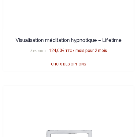
page
du
produit
Visualisation méditation hypnotique – Lifetime
124,00
€
/ mois pour 2 mois
TTC
À PARTIR DE :
CHOIX DES OPTIONS
Ce
produit
a
plusieurs
variations.
Les