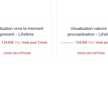
peuvent
être
choisies
sur
la
lisation vivre le moment
Visualisation vaincre 
page
présent – Lifetime
procrastination – Life
du
124,00
€
/ mois pour 2 mois
124,00
€
/ mois po
TTC
TTC
 :
À PARTIR DE :
produit
CHOIX DES OPTIONS
CHOIX DES OPTIONS