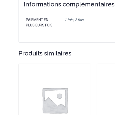
Informations complémentaires
PAIEMENT EN
1 fois, 2 fois
PLUSIEURS FOIS
Produits similaires
Ce
Ce
produit
produit
a
a
plusieurs
plusieurs
variations.
variations
Les
Les
options
options