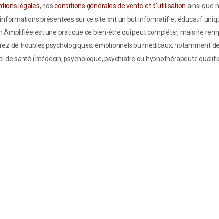
tions légales
, nos
conditions générales de vente et d’utilisation
ainsi que 
informations présentées sur ce site ont un but informatif et éducatif uniq
n Amplifiée est une pratique de bien-être qui peut compléter, mais ne remp
uffrez de troubles psychologiques, émotionnels ou médicaux, notamment de 
 de santé (médecin, psychologue, psychiatre ou hypnothérapeute qualifié
isation Amplifiée chez les enfants, les seniors ou les personnes présentant
saire. La Visualisation Amplifiée ne doit pas être considérée comme une s
ute référence aux effets physiologiques (sur le cerveau, le système immunita
ntifiques et non comme des recommandations thérapeutiques personnalisée
et comprendre que la responsabilité de l’auteur ne saurait être engagée en
informations présentées.
s sur ce site ne sont pas destinées à se substituer à un quelconque trait
 un médecin ou un psychiatre, et il ne prétend pas l'être. L'intention de l
 physique, émotionnel et spirituel. Si vous utilisez les informations de ce 
os actions. En cas de doute, je vous conseille de consulter d'abord votre
eau
Le mouvement des Actionneurs
:
Penser et Agir
-
Prendre Confiance