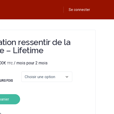
Se connecter
ation ressentir de la
e – Lifetime
00
€
/ mois pour 2 mois
TTC
URS FOIS
panier