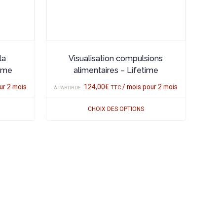
peuvent
être
choisies
sur
la
la
Visualisation compulsions
page
time
alimentaires – Lifetime
du
ur 2 mois
124,00
€
/ mois pour 2 mois
TTC
À PARTIR DE :
produit
CHOIX DES OPTIONS