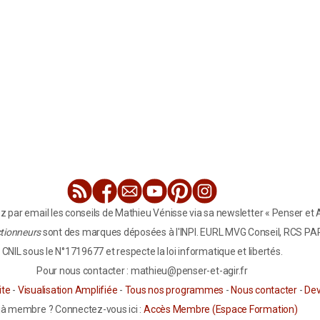
ez par email les conseils de Mathieu Vénisse via sa newsletter « Penser et A
tionneurs
sont des marques déposées à l'INPI. EURL MVG Conseil, RCS PARI
CNIL sous le N°1719677 et respecte la loi informatique et libertés.
Pour nous contacter : mathieu@penser-et-agir.fr
ite
-
Visualisation Amplifiée
-
Tous nos programmes
-
Nous contacter
-
Dev
jà membre ? Connectez-vous ici :
Accès Membre (Espace Formation)