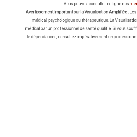
Vous pouvez consulter en ligne nos
men
Avertissement Important sur la Visualisation Amplifiée :
Les 
médical, psychologique ou thérapeutique. La Visualisatio
médical par un professionnel de santé qualifié. Si vous so
de dépendances, consultez impérativement un professionnel
l’avis préalable de votre praticien. La pratique de la Visual
sous supervision professionnelle lorsque cela est néces
notamment lorsqu’elles relèvent de l’ordre médical. Enfin, to
comme des indications générales issues d’études scie
reconnaissez avoir pris connaissance de cet avertissement 
Clause de non-responsabilité :
Les informations contenue
passionné de croissance personnelle et non un psychologue,
nature générale pour vous aider dans votre quête de bien-être
n'assume aucune responsabilité pour v
Rés