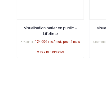
peuvent
peuvent
être
être
choisies
choisies
sur
sur
la
la
Visualisation parler en public –
Visua
page
page
Lifetime
du
du
124,00
€
/ mois pour 2 mois
TTC
À PARTIR DE :
À PARTIR DE
produit
produit
CHOIX DES OPTIONS