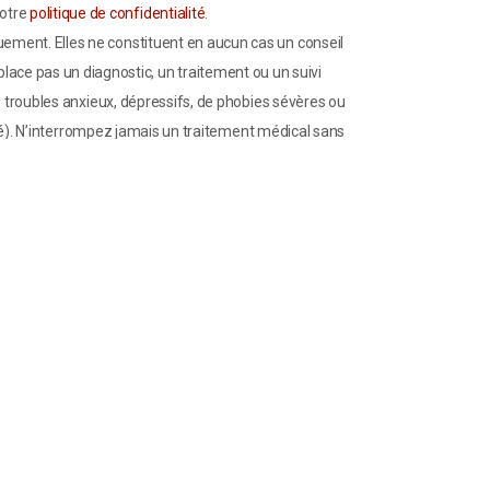
notre
politique de confidentialité
.
uement. Elles ne constituent en aucun cas un conseil
lace pas un diagnostic, un traitement ou un suivi
troubles anxieux, dépressifs, de phobies sévères ou
). N’interrompez jamais un traitement médical sans
 des problèmes de santé doit se faire avec prudence et
olution unique pour résoudre ces problématiques,
ire, la pression artérielle, etc.) doit être comprise
s. En poursuivant la lecture de ce site, vous
 cas d’utilisation inappropriée ou non encadrée des
ement médical ou psychologique. L'auteur est un
'auteur est simplement d'offrir des informations de
site pour vous-même, ce qui est votre droit, l'auteur
 médecin ou votre psychologue.