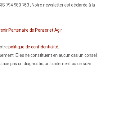
S 794 980 763 ; Notre newsletter est déclarée à la
enir Partenaire de Penser et Agir
notre
politique de confidentialité
.
uement. Elles ne constituent en aucun cas un conseil
lace pas un diagnostic, un traitement ou un suivi
troubles anxieux, dépressifs, de phobies sévères ou
). N’interrompez jamais un traitement médical sans
 des problèmes de santé doit se faire avec prudence et
olution unique pour résoudre ces problématiques,
ire, la pression artérielle, etc.) doit être comprise
s. En poursuivant la lecture de ce site, vous
 cas d’utilisation inappropriée ou non encadrée des