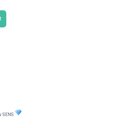
M
 du SENS