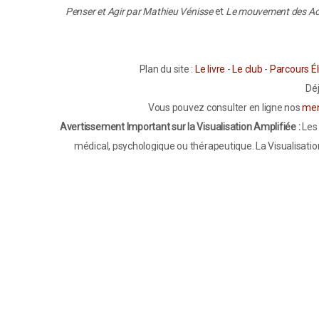
Penser et Agir par Mathieu Vénisse
et
Le mouvement des Ac
Plan du site :
Le livre
-
Le club
-
Parcours Él
Dé
Vous pouvez consulter en ligne nos
men
Avertissement Important sur la Visualisation Amplifiée :
Les 
médical, psychologique ou thérapeutique. La Visualisatio
médical par un professionnel de santé qualifié. Si vous so
de dépendances, consultez impérativement un professionnel
l’avis préalable de votre praticien. La pratique de la Visual
sous supervision professionnelle lorsque cela est néces
notamment lorsqu’elles relèvent de l’ordre médical. Enfin, to
comme des indications générales issues d’études scie
reconnaissez avoir pris connaissance de cet avertissement 