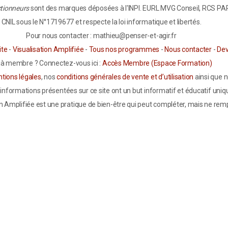
tionneurs
sont des marques déposées à l'INPI. EURL MVG Conseil, RCS PARI
CNIL sous le N°1719677 et respecte la loi informatique et libertés.
Pour nous contacter : mathieu@penser-et-agir.fr
ite
-
Visualisation Amplifiée
-
Tous nos programmes
-
Nous contacter
-
Dev
jà membre ? Connectez-vous ici :
Accès Membre (Espace Formation)
tions légales
, nos
conditions générales de vente et d’utilisation
ainsi que 
informations présentées sur ce site ont un but informatif et éducatif uniq
n Amplifiée est une pratique de bien-être qui peut compléter, mais ne remp
uffrez de troubles psychologiques, émotionnels ou médicaux, notamment de 
 de santé (médecin, psychologue, psychiatre ou hypnothérapeute qualifié
isation Amplifiée chez les enfants, les seniors ou les personnes présentant
saire. La Visualisation Amplifiée ne doit pas être considérée comme une s
ute référence aux effets physiologiques (sur le cerveau, le système immunita
ntifiques et non comme des recommandations thérapeutiques personnalisée
et comprendre que la responsabilité de l’auteur ne saurait être engagée en
informations présentées.