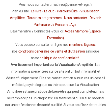
Pour nous contacter : mathieu@penser-et-agir.fr
Plan du site :
Le livre
-
Le club
-
Parcours Élite
-
Visualisation
Amplifiée
-
Tous nos programmes
-
Nous contacter
-
Devenir
Partenaire de Penser et Agir
Déjà membre ? Connectez-vous ici :
Accès Membre (Espace
Formation)
Vous pouvez consulter en ligne nos
mentions légales
,
nos
conditions générales de vente et d’utilisation
ainsi que
notre
politique de confidentialité
.
Avertissement Important sur la Visualisation Amplifiée :
Les
informations présentées sur ce site ont un but informatif et
éducatif uniquement. Elles ne constituent en aucun cas un conseil
médical, psychologique ou thérapeutique. La Visualisation
Amplifiée est une pratique de bien-être qui peut compléter, mais
ne remplace pas un diagnostic, un traitement ou un suivi médical
par un professionnel de santé qualifié. Si vous souffrez de troubles