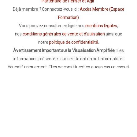
Partenaire de Penser et Agir
Déjà membre ? Connectez-vous ici :
Accès Membre (Espace
Formation)
Vous pouvez consulter en ligne nos
mentions légales
,
nos
conditions générales de vente et d’utilisation
ainsi que
notre
politique de confidentialité
.
Avertissement Important sur la Visualisation Amplifiée :
Les
informations présentées sur ce site ont un but informatif et
éducatif uniquement. Elles ne constituent en aucun cas un conseil
médical, psychologique ou thérapeutique. La Visualisation
Amplifiée est une pratique de bien-être qui peut compléter, mais
ne remplace pas un diagnostic, un traitement ou un suivi médical
par un professionnel de santé qualifié. Si vous souffrez de troubles
psychologiques, émotionnels ou médicaux, notamment de
troubles anxieux, dépressifs, de phobies sévères ou de
dépendances, consultez impérativement un professionnel de
santé (médecin, psychologue, psychiatre ou hypnothérapeute