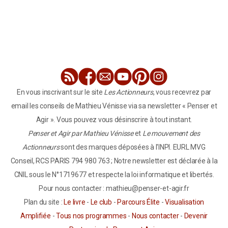
En vous inscrivant sur le site
Les Actionneurs
, vous recevrez par
email les conseils de Mathieu Vénisse via sa newsletter « Penser et
Agir ». Vous pouvez vous désinscrire à tout instant.
Penser et Agir par Mathieu Vénisse
et
Le mouvement des
Actionneurs
sont des marques déposées à l'INPI. EURL MVG
Conseil, RCS PARIS 794 980 763 ; Notre newsletter est déclarée à la
CNIL sous le N°1719677 et respecte la loi informatique et libertés.
Pour nous contacter : mathieu@penser-et-agir.fr
Plan du site :
Le livre
-
Le club
-
Parcours Élite
-
Visualisation
Amplifiée
-
Tous nos programmes
-
Nous contacter
-
Devenir