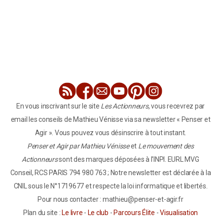
En vous inscrivant sur le site
Les Actionneurs
, vous recevrez par
email les conseils de Mathieu Vénisse via sa newsletter « Penser et
Agir ». Vous pouvez vous désinscrire à tout instant.
Penser et Agir par Mathieu Vénisse
et
Le mouvement des
Actionneurs
sont des marques déposées à l'INPI. EURL MVG
Conseil, RCS PARIS 794 980 763 ; Notre newsletter est déclarée à la
CNIL sous le N°1719677 et respecte la loi informatique et libertés.
Pour nous contacter : mathieu@penser-et-agir.fr
Plan du site :
Le livre
-
Le club
-
Parcours Élite
-
Visualisation