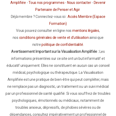
Amplifiée
-
Tous nos programmes
-
Nous contacter
-
Devenir
Partenaire de Penser et Agir
Déjà membre ? Connectez-vous ici :
Accès Membre (Espace
Formation)
Vous pouvez consulter en ligne nos
mentions légales
,
nos
conditions générales de vente et d’utilisation
ainsi que
notre
politique de confidentialité
.
Avertissement Important sur la Visualisation Amplifiée :
Les
informations présentées sur ce site ont un but informatif et
éducatif uniquement. Elles ne constituent en aucun cas un conseil
médical, psychologique ou thérapeutique. La Visualisation
Amplifiée est une pratique de bien-être qui peut compléter, mais
ne remplace pas un diagnostic, un traitement ou un suivi médical
par un professionnel de santé qualifié. Si vous souffrez de troubles
psychologiques, émotionnels ou médicaux, notamment de
troubles anxieux, dépressifs, de phobies sévères ou de
dépendances, consultez impérativement un professionnel de