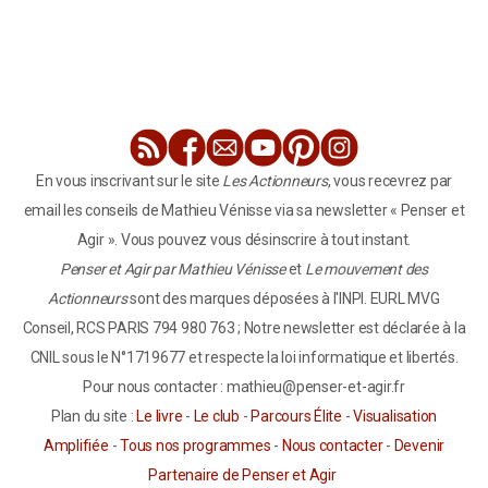
En vous inscrivant sur le site
Les Actionneurs
, vous recevrez par
email les conseils de Mathieu Vénisse via sa newsletter « Penser et
Agir ». Vous pouvez vous désinscrire à tout instant.
Penser et Agir par Mathieu Vénisse
et
Le mouvement des
Actionneurs
sont des marques déposées à l'INPI. EURL MVG
Conseil, RCS PARIS 794 980 763 ; Notre newsletter est déclarée à la
CNIL sous le N°1719677 et respecte la loi informatique et libertés.
Pour nous contacter : mathieu@penser-et-agir.fr
Plan du site :
Le livre
-
Le club
-
Parcours Élite
-
Visualisation
Amplifiée
-
Tous nos programmes
-
Nous contacter
-
Devenir
Partenaire de Penser et Agir