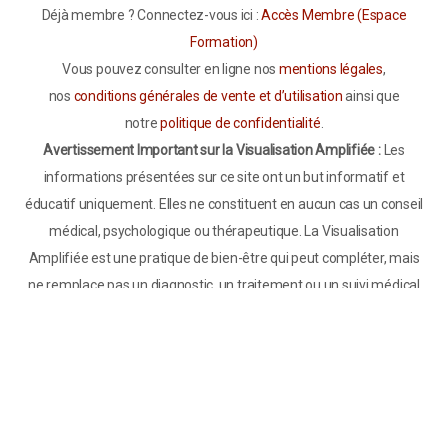
Déjà membre ? Connectez-vous ici :
Accès Membre (Espace
Formation)
Vous pouvez consulter en ligne nos
mentions légales
,
nos
conditions générales de vente et d’utilisation
ainsi que
notre
politique de confidentialité
.
Avertissement Important sur la Visualisation Amplifiée :
Les
informations présentées sur ce site ont un but informatif et
éducatif uniquement. Elles ne constituent en aucun cas un conseil
médical, psychologique ou thérapeutique. La Visualisation
Amplifiée est une pratique de bien-être qui peut compléter, mais
ne remplace pas un diagnostic, un traitement ou un suivi médical
par un professionnel de santé qualifié. Si vous souffrez de troubles
psychologiques, émotionnels ou médicaux, notamment de
troubles anxieux, dépressifs, de phobies sévères ou de
dépendances, consultez impérativement un professionnel de
santé (médecin, psychologue, psychiatre ou hypnothérapeute
qualifié). N’interrompez jamais un traitement médical sans l’avis